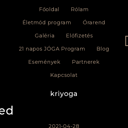
Főoldal
Rólam
Életmód program
Órarend
Galéria
Előfizetés
21 napos JÓGA Program
Blog
Események
Partnerek
Kapcsolat
kriyoga
ted
2021-04-28