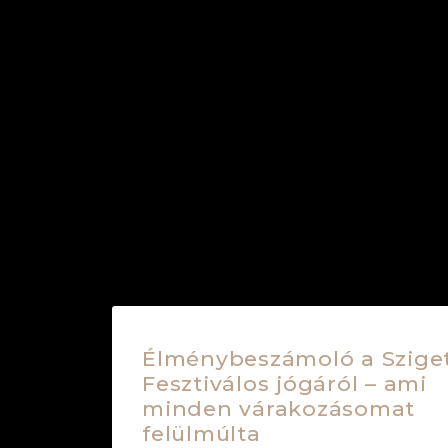
Élménybeszámoló a Szige
Fesztiválos jógáról – ami
minden várakozásomat
felülmúlta