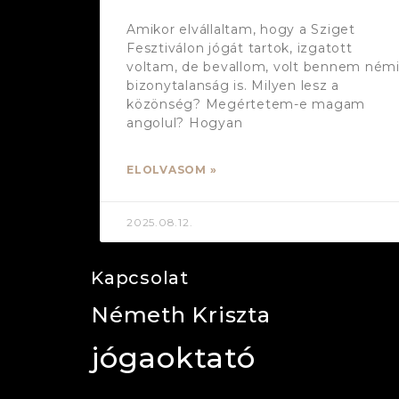
Amikor elvállaltam, hogy a Sziget
Fesztiválon jógát tartok, izgatott
voltam, de bevallom, volt bennem ném
bizonytalanság is. Milyen lesz a
közönség? Megértetem-e magam
angolul? Hogyan
ELOLVASOM »
2025.08.12.
Kapcsolat
Németh Kriszta
jógaoktató