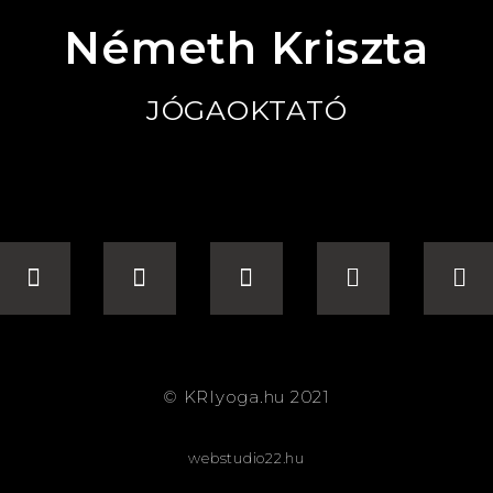
Németh Kriszta
JÓGAOKTATÓ
© KRIyoga.hu 2021
webstudio22.hu