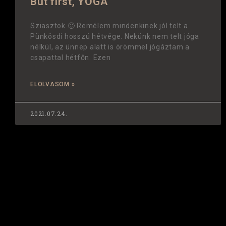
But first, YOGA
Sziasztok 🙂 Remélem mindenkinek jól telt a
Pünkösdi hosszú hétvége. Nekünk nem telt jóga
nélkül, az ünnep alatt is örömmel jógáztam a
csapattal hétfőn. Ezen
ELOLVASOM »
2021.07.24.