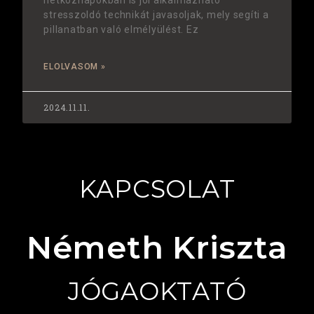
stresszoldó technikát javasoljak, mely segíti a
pillanatban való elmélyülést. Ez
ELOLVASOM »
2024.11.11.
KAPCSOLAT
Németh Kriszta
JÓGAOKTATÓ